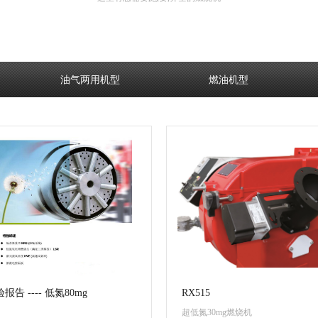
油气两用机型
燃油机型
告 ---- 低氮80mg
RX515
超低氮30mg燃烧机