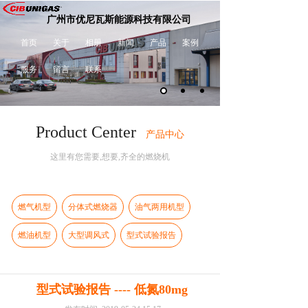
广州市优尼瓦斯能源科技有限公司
首页
关于
相册
新闻
产品
案例
服务
留言
联系
Product Center
产品中心
这里有您需要,想要,齐全的燃烧机
燃气机型
分体式燃烧器
油气两用机型
燃油机型
大型调风式
型式试验报告
型式试验报告 ---- 低氮80mg