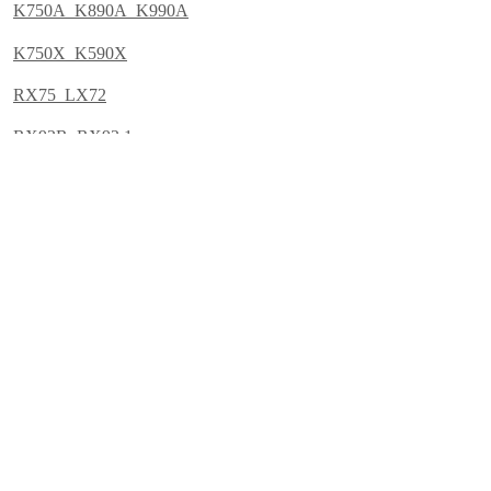
K750A K890A K990A
K750X K590X
RX75 LX72
RX92R RX92.1
RX512R RX512.1 RX515.1
RX525.1 RX520.1
RX1025.1 RX1030.1 RX1030R
TLX520.1 TLX515.1 TLX525.1
TLX1050 TLX1030 TLX2000
TLX2000 TLX1030 TLX1050
上一个：
型式试验报告 --- 超低氮30mg
下一个：
RX515