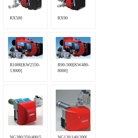
RX500
RX90
R1000[KW2550-
R90-500[KW480-
13000]
8000]
NG280/350/400/5
NG120/140/200[