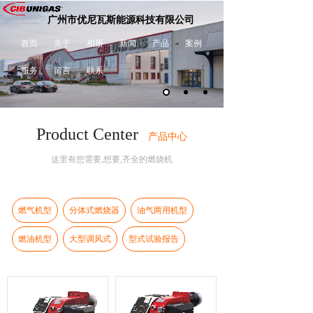
广州市优尼瓦斯能源科技有限公司
首页
关于
相册
新闻
产品
案例
服务
留言
联系
Product Center
产品中心
这里有您需要,想要,齐全的燃烧机
燃气机型
分体式燃烧器
油气两用机型
燃油机型
大型调风式
型式试验报告