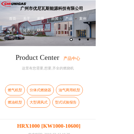
广州市优尼瓦斯能源科技有限公司
首页
关于
相册
新闻
产品
案例
服务
留言
联系
Product Center
产品中心
这里有您需要,想要,齐全的燃烧机
燃气机型
分体式燃烧器
油气两用机型
燃油机型
大型调风式
型式试验报告
HRX1000 [KW1000-10600]