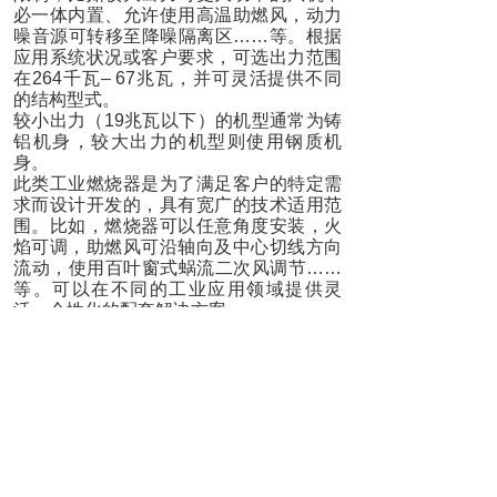
必一体内置、允许使用高温助燃风，动力
噪音源可转移至降噪隔离区……等。根据
应用系统状况或客户要求，可选出力范围
在264千瓦– 67兆瓦，并可灵活提供不同
的结构型式。
较小出力（19兆瓦以下）的机型通常为铸
铝机身，较大出力的机型则使用钢质机
身。
此类工业燃烧器是为了满足客户的特定需
求而设计开发的，具有宽广的技术适用范
围。比如，燃烧器可以任意角度安装，火
焰可调，助燃风可沿轴向及中心切线方向
流动，使用百叶窗式蜗流二次风调节……
等。可以在不同的工业应用领域提供灵
活、个性化的配套解决方案。
所有燃烧头都能使用液体燃料、气体燃料
或混合燃料。
我们提供个性化产品的定制服务，客户的
技术需求会被逐一认真分析考量，每套应
用的系统都会有专门的设备：
- 一体式或分体式（壁挂或立式）电控箱
- 电子式或机械式调节
- 氧量控制