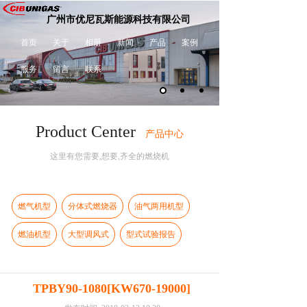
广州市优尼瓦斯能源科技有限公司
首页
关于
相册
新闻
产品
案例
服务
留言
联系
Product Center
产品中心
这里有您需要,想要,齐全的燃烧机
燃气机型
分体式燃烧器
油气两用机型
燃油机型
大型调风式
型式试验报告
TPBY90-1080[KW670-19000]