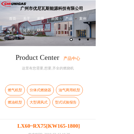
广州市优尼瓦斯能源科技有限公司
首页
关于
相册
新闻
产品
案例
服务
留言
联系
Product Center
产品中心
这里有您需要,想要,齐全的燃烧机
燃气机型
分体式燃烧器
油气两用机型
燃油机型
大型调风式
型式试验报告
LX60~RX75[KW165-1800]