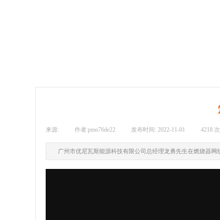
来源:
|
作者:
pmo76de22
|
发布时间:
2022-11-01
|
4218
次
广州市优尼瓦斯能源科技有限公司总经理龙勇先生在燃烧器网